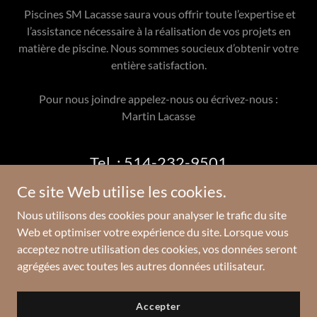
Piscines SM Lacasse saura vous offrir toute l’expertise et
l’assistance nécessaire à la réalisation de vos projets en
matière de piscine. Nous sommes soucieux d’obtenir votre
entière satisfaction.
Pour nous joindre appelez-nous ou écrivez-nous :
Martin Lacasse
Tel. : 514-232-9501
Ce site Web utilise les cookies.
Nous utilisons des cookies pour analyser le trafic du site
Web et optimiser votre expérience du site. Lorsque vous
Copyright © 2022 Piscines SM Lacasse - Tous droits réservés.
acceptez notre utilisation des cookies, vos données seront
agrégées avec toutes les autres données utilisateur.
Optimisé par
Accepter